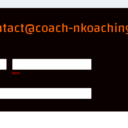
ntact@coach-nkoachin
Nom