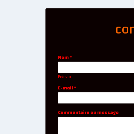
co
Nom
*
Prénom
E-mail
*
Commentaire ou message