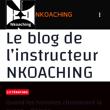
Aller
au
NKOACHING
contenu
Le blog de
l’instructeur
NKOACHING
LITTÉRATURE
Quand les hommes choisissent la