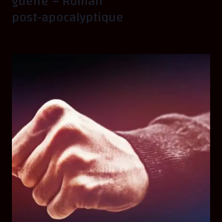
guerre – Roman
post‑apocalyptique