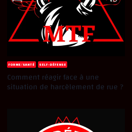
FORME/SANTÉ
SELF-DÉFENSE
Comment réagir face à une
situation de harcèlement de rue ?