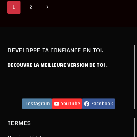
Navigation
Page
1
2
suivante
de
page
DEVELOPPE TA CONFIANCE EN TOI.
DECOUVRE
LA
MEILLEURE
VERSION
DE
TOI
.
Instagram
YouTube
Facebook
TERMES