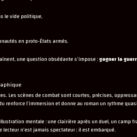
s le vide politique,
nautés en proto‑États armés.
haînent, une question obsédante s’impose :
gagner la guerre
graphique
itures. Les scènes de combat sont courtes, précises, oppress
tendu renforce l’immersion et donne au roman un rythme qua
lustration mentale : une clairière après un duel, un camp fr
lecteur n’est jamais spectateur ; il est embarqué.