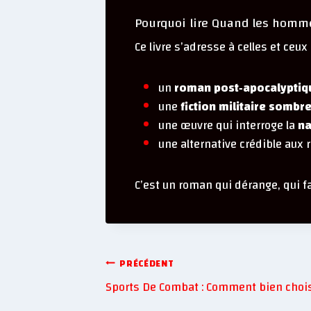
Pourquoi lire Quand les homme
Ce livre s’adresse à celles et ceux
un
roman post‑apocalyptiqu
une
fiction militaire sombre
une œuvre qui interroge la
na
une alternative crédible aux
C’est un roman qui dérange, qui 
PRÉCÉDENT
Sports De Combat : Comment bien choi