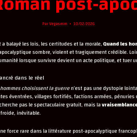
 Roman post‑apoc
Par
Vegasmm
10/02/2026
 balayé les lois, les certitudes et la morale,
Quand les ho
calyptique sombre, violent et tragiquement crédible. Loin
humanité lorsque survivre devient un acte politique, et tuer u
ancré dans le réel
 hommes choisissent la guerre
n’est pas une dystopie lointa
es éventrées, villages fortifiés, factions armées, pénuries
 cherche pas le spectaculaire gratuit, mais la
vraisemblanc
 froide, inévitable.
e force rare dans la littérature post‑apocalyptique francoph