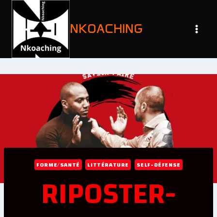
NKOACHING
FORME/SANTÉ
LITTÉRATURE
SELF-DÉFENSE
RIPOSTER-