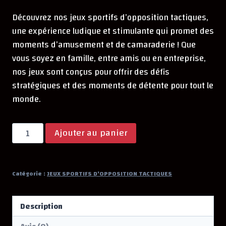
Découvrez nos jeux sportifs d’opposition tactiques,
une expérience ludique et stimulante qui promet des
moments d’amusement et de camaraderie ! Que
vous soyez en famille, entre amis ou en entreprise,
nos jeux sont conçus pour offrir des défis
stratégiques et des moments de détente pour tout le
monde.
quantité
Ajouter au panier
de
JEUX
SPORTIFS
Catégorie :
JEUX SPORTIFS D'OPPOSITION TACTIQUES
D'OPPOSITION
TACTIQUES
Description