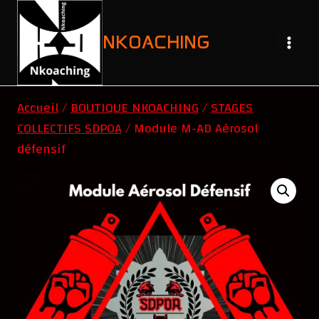
Aller
au
NKOACHING
contenu
Accueil
/
BOUTIQUE NKOACHING
/
STAGES
COLLECTIFS SDPOA
/
Module M-AD Aérosol
défensif