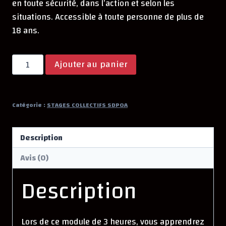
en toute sécurité, dans l’action et selon les
situations. Accessible à toute personne de plus de
18 ans.
quantité
Ajouter au panier
de
Module
M-
Catégorie :
STAGES COLLECTIFS SDPOA
AD
Aérosol
Description
défensif
Avis (0)
Description
Lors de ce module de 3 heures, vous apprendrez