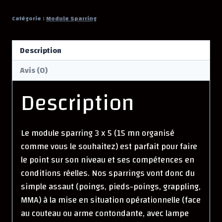
Module
Sparring
Catégorie :
Module Sparring
3
x
Description
5
mn
Avis (0)
Description
Le module sparring 3 x 5 (15 mn organisé
comme vous le souhaitez) est parfait pour faire
le point sur son niveau et ses compétences en
conditions réelles. Nos sparrings vont donc du
simple assaut (poings, pieds-poings, grappling,
MMA) à la mise en situation opérationnelle (face
au couteau ou arme contondante, avec lampe