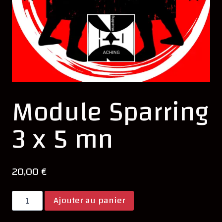
Module Sparring
3 x 5 mn
20,00
€
quantité
Ajouter au panier
de